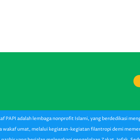
f PAPI adalah lembaga nonprofit Islami, yang berdedikasi me
a wakaf umat, melalui kegiatan-kegiatan filantropi demi mem
 nazhir yang berjalan melengkapi pengelolaan Zakat, Infak, Se