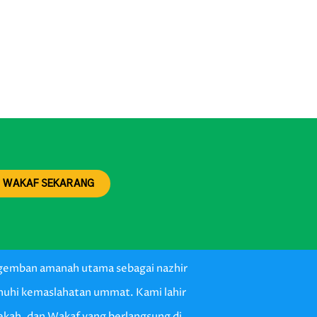
WAKAF SEKARANG
ngemban amanah utama sebagai nazhir
enuhi kemaslahatan ummat. Kami lahir
dekah, dan Wakaf yang berlangsung di